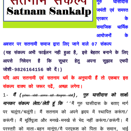
गुरु घासीदास
जयंती एवं समस्त
प्रकार के
समाजिक धार्मिक
आयोजनों
के
अवसर पर सतनामी समाज द्वारा लिए जाने वाले 07 संकल्प
(यह संकल्प अभी फाईलन नही हुआ है, इसे बेहतर बनाने के लिए
आपसे निवेदन है कि सुधार हेतु अपना सुझाव एचपी
जोशी-9826164156 को दें।)
यदि आप सतनामी एवं सतनाम धर्म के अनुयायी हैं तो एकबार इस
संकल्प वाक्य को जरूर पढें, अच्छा लगेगा।
1-
मैं (
), गुरु घासीदास को साक्षी
हुलेश्वर जोशी आत्मज श्री शैलकुमार जोशी
मानकर संकल्प लेता/लेती हूं कि
‘‘मैं गुरु घासीदास के बताए मार्ग
पर चलूंगा/चलूंगी। मैं सतनाम को अपने हृदय में स्थापित करूंगा/
करूंगी। मैं मूर्तिपूजा और मनखे-मनखे से भेद नहीं करूंगा/करूंगी। मैं
परस्त्री को माता-बहन मानूंगा/मै परपुरूश को पिता के समान, भाई