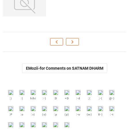
EMozii-for Comments on SATNAM DHARM
:)
:(
hihi
:-)
:D
=D
:-d
;(
;-(
@-)
:P
:o
:>)
(o)
:p
(p)
:-s
(m)
8-)
:-t