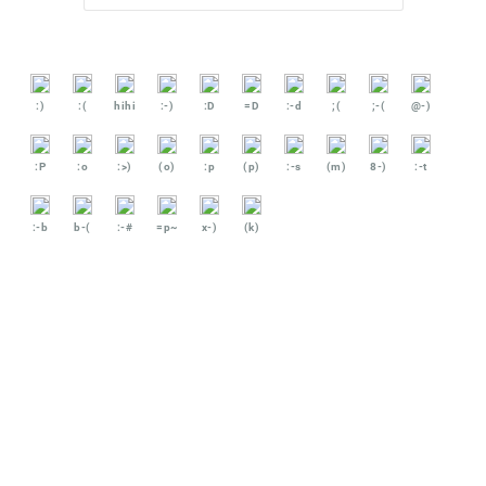
:)
:(
hihi
:-)
:D
=D
:-d
;(
;-(
@-)
:P
:o
:>)
(o)
:p
(p)
:-s
(m)
8-)
:-t
:-b
b-(
:-#
=p~
x-)
(k)