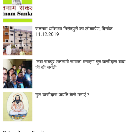
सतनाम धर्मशाला गिरौदपुरी का लोकार्पण, दिनांक
11.12.2019
"नवा रायपुर सतनामी समाज" मनाएगा गुरु घासीदास बाबा
जी की जयंती
गुरू घासीदास जयंति कैसे मनाएं ?